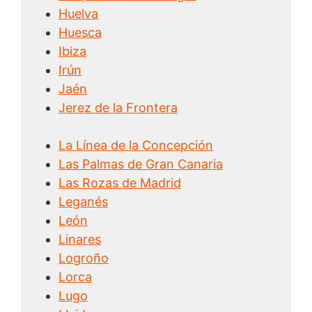
Huelva
Huesca
Ibiza
Irún
Jaén
Jerez de la Frontera
La Línea de la Concepción
Las Palmas de Gran Canaria
Las Rozas de Madrid
Leganés
León
Linares
Logroño
Lorca
Lugo