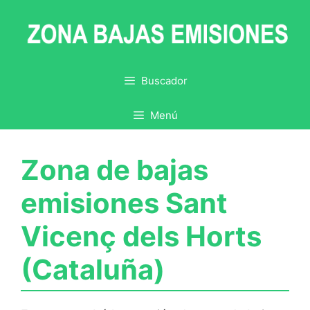
Saltar
al
contenido
Buscador
Menú
Zona de bajas
emisiones Sant
Vicenç dels Horts
(Cataluña)