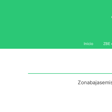
Saltar
al
contenido
Inicio
ZBE 
Zonabajasemis