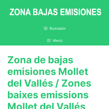
Saltar
al
contenido
Buscador
Menú
Zona de bajas
emisiones Mollet
del Vallés / Zones
baixes emissions
Mollet del Vallés