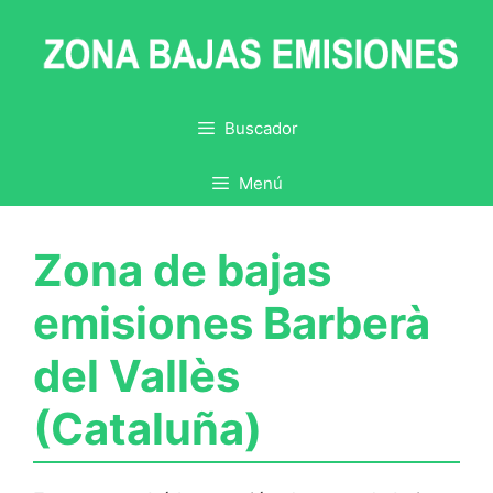
Saltar
al
contenido
Buscador
Menú
Zona de bajas
emisiones Barberà
del Vallès
(Cataluña)