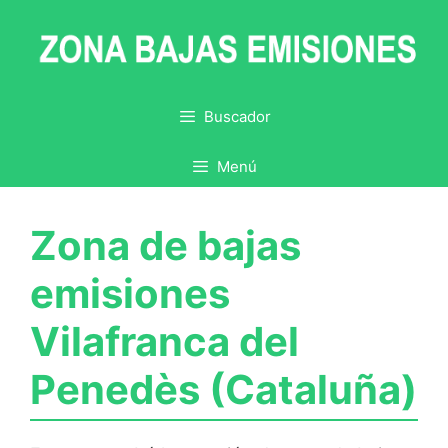
Saltar
al
contenido
Buscador
Menú
Zona de bajas
emisiones
Vilafranca del
Penedès (Cataluña)