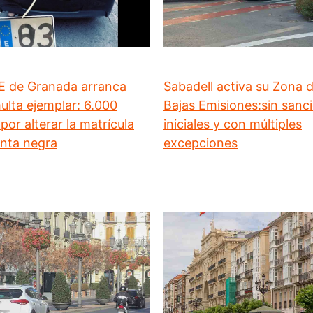
E de Granada arranca
Sabadell activa su Zona 
ulta ejemplar: 6.000
Bajas Emisiones:sin sanc
por alterar la matrícula
iniciales y con múltiples
inta negra
excepciones