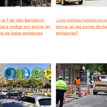
el 1 de julio Benidorm
¿Los coches históricos 
za a multar por entrar en
entrar en las zonas de ba
na de bajas emisiones
emisiones?