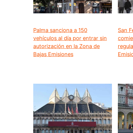
Palma sanciona a 150
San F
vehículos al día por entrar sin
comie
autorización en la Zona de
regul
Bajas Emisiones
Emisi