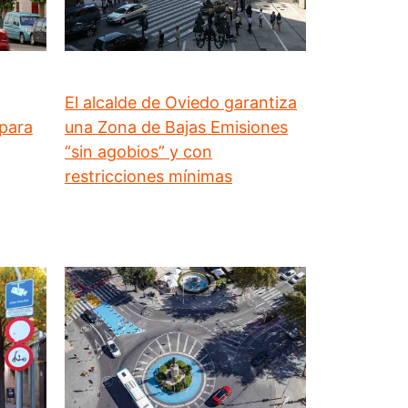
El alcalde de Oviedo garantiza
 para
una Zona de Bajas Emisiones
“sin agobios” y con
restricciones mínimas