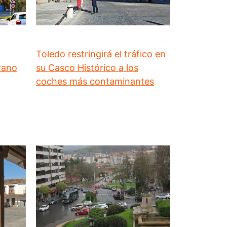
Toledo restringirá el tráfico en
rano
su Casco Histórico a los
coches más contaminantes