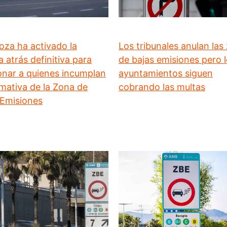
oza ha activado la
Los tribunales anulan las
 atrás definitiva para
de bajas emisiones pero 
onar a quienes incumplan
ayuntamientos siguen
rmativa de la Zona de
cobrando las multas
 Emisiones