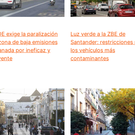
E exige la paralización
Luz verde a la ZBE de
 zona de baja emisiones
Santander: restricciones
anada por ineficaz y
los vehículos más
yente
contaminantes