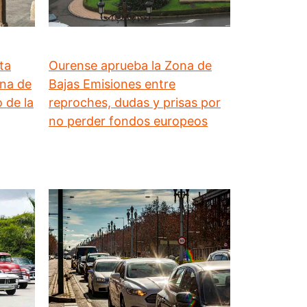
ta
Ourense aprueba la Zona de
ona de
Bajas Emisiones entre
 de la
reproches, dudas y prisas por
no perder fondos europeos