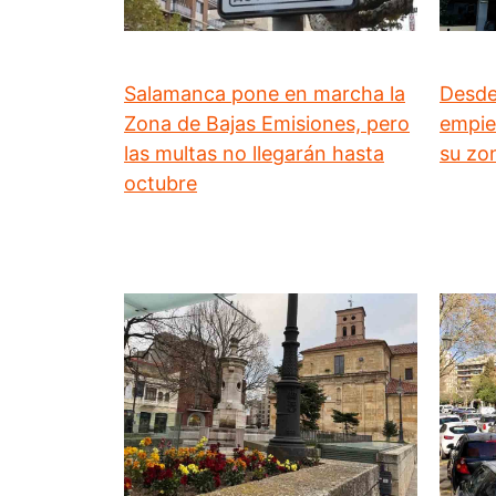
Salamanca pone en marcha la
Desde 
Zona de Bajas Emisiones, pero
empie
las multas no llegarán hasta
su zo
octubre