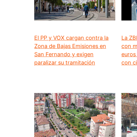
El PP y VOX cargan contra la
La ZB
Zona de Bajas Emisiones en
con m
San Fernando y exigen
euros 
paralizar su tramitación
con c