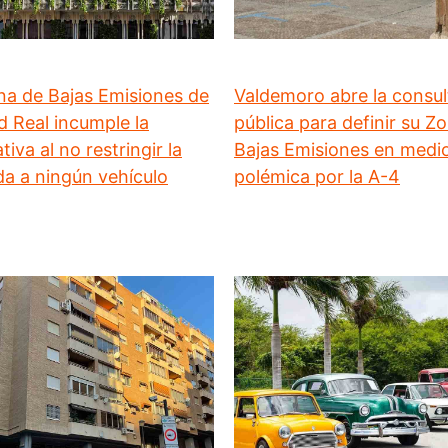
na de Bajas Emisiones de
Valdemoro abre la consul
d Real incumple la
pública para definir su Z
iva al no restringir la
Bajas Emisiones en medio
da a ningún vehículo
polémica por la A-4